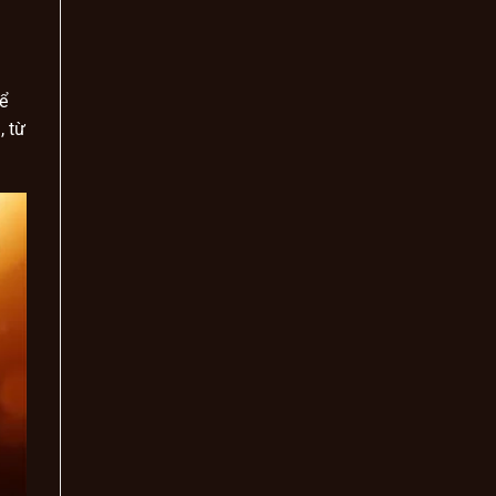
để
, từ