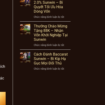
Hội
Nạp
2.0% Sunwin – Bí
Nhận
Đầu
Quyết Tối Ưu Hóa
Thưởng
100%
Dòng Vốn
Khủng
Sunwin
–
Chức năng bình luận bị tắt
ở
Bùng
Hoàn
Nổ
Trả
Thưởng Chào Mừng
Quỹ
Lập
Tặng 88K – Nhận
Vốn
Tức
Vốn Khởi Nghiệp Tại
Khởi
2.0%
Sunwin
Nghiệp
Sunwin
–
Chức năng bình luận bị tắt
ở
Bí
Thưởng
Quyết
Chào
Cách Đánh Baccarat
Tối
Mừng
Sunwin – Bí Kíp Hạ
Ưu
Tặng
Gục Mọi Đối Thủ
Hóa
88K
ích
Chức năng bình luận bị tắt
Dòng
ở
–
Vốn
Cách
Nhận
Đánh
Vốn
tác
Baccarat
Khởi
Sunwin
Nghiệp
–
Tại
Bí
Sunwin
Kíp
Hạ
Gục