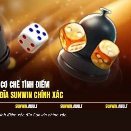
ính điểm xóc đĩa Sunwin chính xác