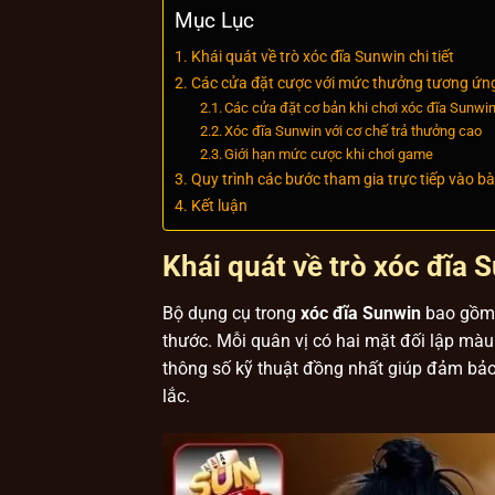
Mục Lục
Khái quát về trò xóc đĩa Sunwin chi tiết
Các cửa đặt cược với mức thưởng tương ứng 
Các cửa đặt cơ bản khi chơi xóc đĩa Sunwi
Xóc đĩa Sunwin với cơ chế trả thưởng cao
Giới hạn mức cược khi chơi game
Quy trình các bước tham gia trực tiếp vào bà
Kết luận
Khái quát về trò xóc đĩa S
Bộ dụng cụ trong
xóc đĩa Sunwin
bao gồm m
thước. Mỗi quân vị có hai mặt đối lập màu
thông số kỹ thuật đồng nhất giúp đảm bảo
lắc.