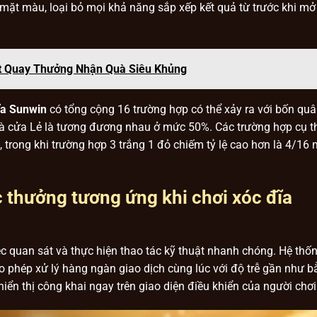
 mặt màu, loại bỏ mọi khả năng sắp xếp kết quả từ trước khi mở
ết Quay Thưởng Nhận Quà Siêu Khủng
ĩa Sunwin
có tổng cộng 16 trường hợp có thể xảy ra với bốn qu
 và cửa Lẻ là tương đương nhau ở mức 50%. Các trường hợp cụ t
, trong khi trường hợp 3 trắng 1 đỏ chiếm tỷ lệ cao hơn là 4/16 
 thưởng tương ứng khi chơi xóc đĩa
ệc quan sát và thực hiện thao tác kỹ thuật nhanh chóng. Hệ thố
ho phép xử lý hàng ngàn giao dịch cùng lúc với độ trễ gần như 
iển thị công khai ngay trên giao diện điều khiển của người chơi