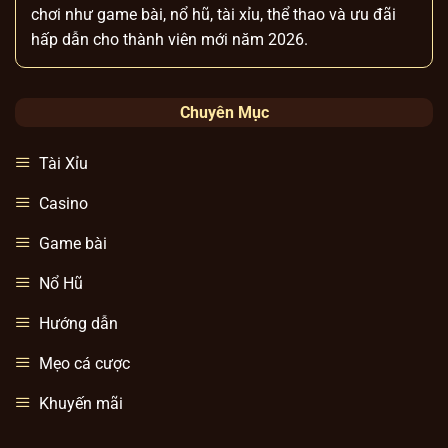
chơi như game bài, nổ hũ, tài xỉu, thể thao và ưu đãi
hấp dẫn cho thành viên mới năm 2026.
Chuyên Mục
Tài Xỉu
Casino
Game bài
Nổ Hũ
Hướng dẫn
Mẹo cá cược
Khuyến mãi