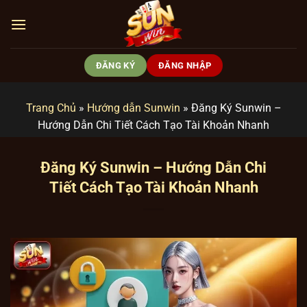
Bỏ
qua
nội
dung
ĐĂNG KÝ
ĐĂNG NHẬP
Trang Chủ
»
Hướng dẫn Sunwin
»
Đăng Ký Sunwin –
Hướng Dẫn Chi Tiết Cách Tạo Tài Khoản Nhanh
Đăng Ký Sunwin – Hướng Dẫn Chi
Tiết Cách Tạo Tài Khoản Nhanh