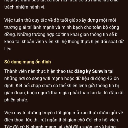
trách nhiệm hành vi.
Việc tuân thủ quy tắc về độ tuổi giúp xây dựng một môi
trường giải trí lành mạnh và minh bạch cho toàn bộ cộng
đồng. Những trường hợp cố tình khai gian thông tin sẽ bị
khóa tài khoản vĩnh viễn khi hệ thống thực hiện đối soát dữ
liệu.
Sử dụng mạng ổn định
Thành viên nên thực hiện thao tác
đăng ký Sunwin
tại
những nơi có sóng wifi mạnh hoặc dữ liệu di động 4G ổn
định. Kết nối chập chờn có thể khiến lệnh gửi thông tin bị
gián đoạn, buộc người tham gia phải thao tác lại từ đầu rất
phiền phức.
Việc duy trì đường truyền tốt giúp mã xác thực được gửi về
điện thoại tức thì, rút ngắn thời gian chờ đợi cho hội viên.
Tốc độ xử lý nhanh mang lại khởi đầu suôn sẻ và hứng