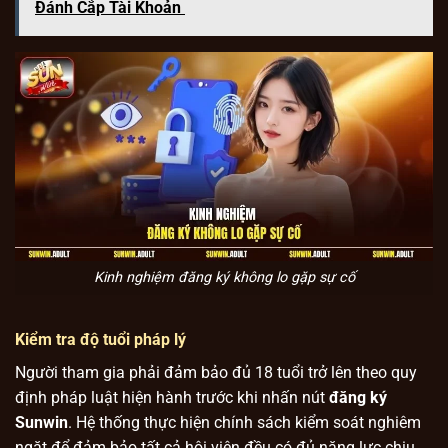
Đánh Cắp Tài Khoản
Kinh nghiệm đăng ký không lo gặp sự cố
Kiểm tra độ tuổi pháp lý
Người tham gia phải đảm bảo đủ 18 tuổi trở lên theo quy
định pháp luật hiện hành trước khi nhấn nút
đăng ký
Sunwin
. Hệ thống thực hiện chính sách kiểm soát nghiêm
ngặt để đảm bảo tất cả hội viên đều có đủ năng lực chịu