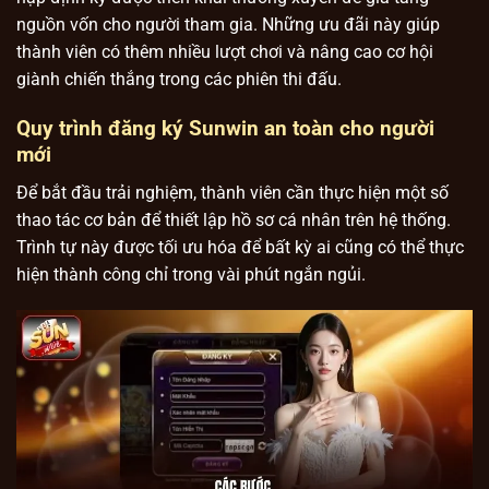
nguồn vốn cho người tham gia. Những ưu đãi này giúp
thành viên có thêm nhiều lượt chơi và nâng cao cơ hội
giành chiến thắng trong các phiên thi đấu.
Quy trình đăng ký Sunwin an toàn cho người
mới
Để bắt đầu trải nghiệm, thành viên cần thực hiện một số
thao tác cơ bản để thiết lập hồ sơ cá nhân trên hệ thống.
Trình tự này được tối ưu hóa để bất kỳ ai cũng có thể thực
hiện thành công chỉ trong vài phút ngắn ngủi.