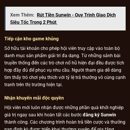
Xem Thêm:
Rút Tiền Sunwin - Quy Trình Giao Dịch
Siêu Tốc Trong 2 Phút
Tiếp cận kho game khủng
Sở hữu tài khoản cho phép hội viên truy cập vào toàn bộ
danh mục sản phẩm giải trí đa dạng. Từ những sảnh bài
truyền thống đến các trò chơi nổ hũ hiện đại đều được tích
hợp đầy đủ để phục vụ nhu cầu. Người tham gia dễ dàng
tìm thấy trò chơi yêu thích với tỷ lệ trả thưởng vô cùng cạnh
tranh trên thị trường hiện tại.
Nhận khuyến mãi độc quyền
Hội viên mới luôn nhận được những phần quà khởi nghiệp
giá trị ngay sau khi hoàn tất các bước
đăng ký Sunwin
thành công. Các chương trình hoàn trả tiền cược và thưởng
nạp định kỳ được triển khai thường xuyên để gia tăng