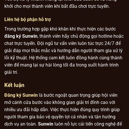
khởi cho mọi thành viên khi bắt đầu chơi trực tuyến.
Liên hệ bộ phận hỗ trợ
Trong trường hợp gặp khó khăn khi thực hiện các bước
đăng ký Sunwin
, thành viên hãy chủ động gọi hotline hoặc
chat trực tuyến. Đội ngũ tư vấn viên luôn túc trực 24/7 để
giải đáp mọi thắc mắc và hướng dẫn người tham gia xử lý
lỗi kỹ thuật. Hệ thống cam kết luôn đồng hành cùng thành
viên để mang lại sự hài lòng tối đa trong suốt hành trình
giải trí.
Kết luận
Đăng ký Sunwin
là bước ngoặt quan trọng giúp hội viên
mở cánh cửa bước vào không gian giải trí đỉnh cao với
nhiều ưu đãi hấp dẫn. Việc thực hiện đúng quy trình giúp
người tham gia bảo vệ quyền lợi cá nhân và tận hưởng
dịch vụ an toàn.
Sunwin
luôn nỗ lực cải tiến công nghệ để