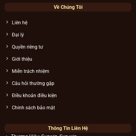
Về Chúng Tôi
Liên hệ
Đại lý
Quyền riêng tư
Giới thiệu
Miễn trách nhiệm
Câu hỏi thường gặp
Điều khoản điều kiện
Chính sách bảo mật
Thông Tin Liên Hệ