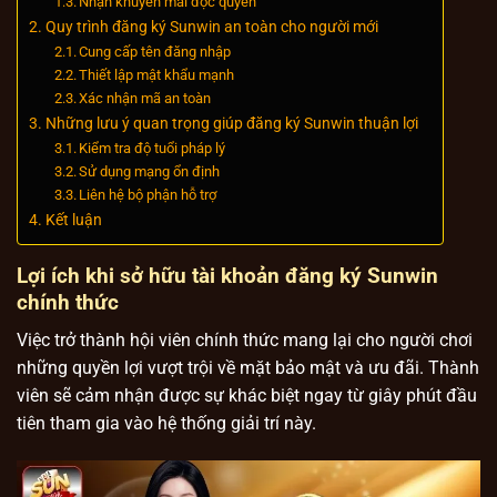
Nhận khuyến mãi độc quyền
Quy trình đăng ký Sunwin an toàn cho người mới
Cung cấp tên đăng nhập
Thiết lập mật khẩu mạnh
Xác nhận mã an toàn
Những lưu ý quan trọng giúp đăng ký Sunwin thuận lợi
Kiểm tra độ tuổi pháp lý
Sử dụng mạng ổn định
Liên hệ bộ phận hỗ trợ
Kết luận
Lợi ích khi sở hữu tài khoản đăng ký Sunwin
chính thức
Việc trở thành hội viên chính thức mang lại cho người chơi
những quyền lợi vượt trội về mặt bảo mật và ưu đãi. Thành
viên sẽ cảm nhận được sự khác biệt ngay từ giây phút đầu
tiên tham gia vào hệ thống giải trí này.